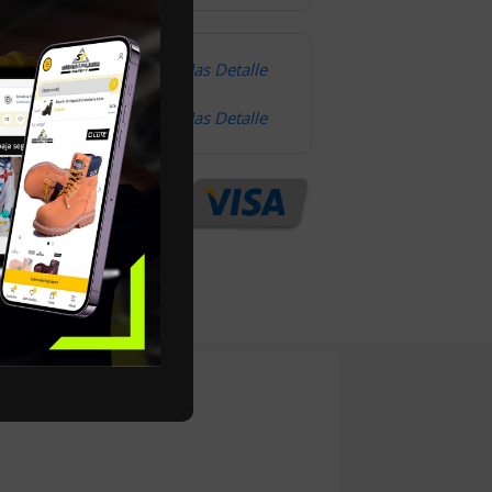
omodidad
Mas Detalle
Mas Detalle
n