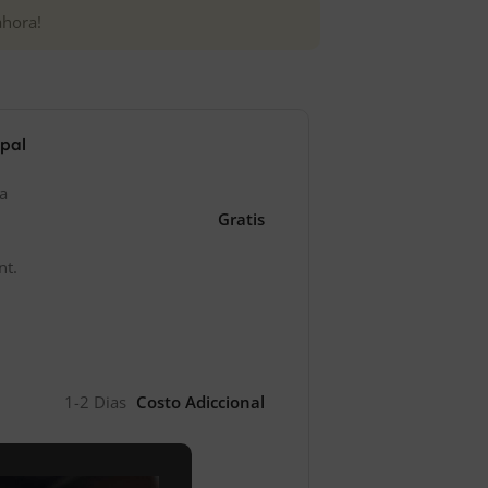
ahora!
ipal
za
Gratis
nt.
1-2 Dias
Costo Adiccional
l