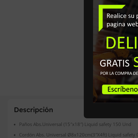
Descripción
Paños Abs.Universal (15″x18″) Liquid safety 150 Und
Cordón Abs. Universal Ø8x120cm(3″X4ft) Liquid safety