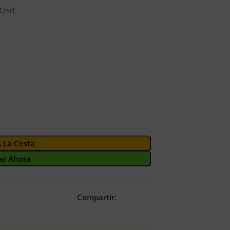
 Und
A La Cesta
r Ahora
Compartir: