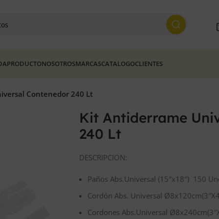
DA
PRODUCTO
NOSOTROS
MARCAS
CATALOGO
CLIENTES
iversal Contenedor 240 Lt
Kit Antiderrame Uni
240 Lt
DESCRIPCION:
Paños Abs.Universal (15″x18″) 150 Un
Cordón Abs. Universal Ø8x120cm(3″X4
Cordones Abs.Universal Ø8x240cm(3″X