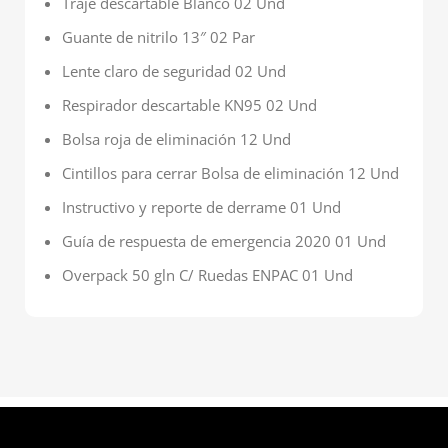
Traje descartable Blanco 02 Und
Guante de nitrilo 13″ 02 Par
Lente claro de seguridad 02 Und
Respirador descartable KN95 02 Und
Bolsa roja de eliminación 12 Und
Cintillos para cerrar Bolsa de eliminación 12 Und
Instructivo y reporte de derrame 01 Und
Guía de respuesta de emergencia 2020 01 Und
Overpack 50 gln C/ Ruedas ENPAC 01 Und