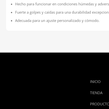
Hecho para funcionar en condiciones húmedas y advers
Fuerte a golpes y caídas para una durabilidad excepcion
Adecuada para un ajuste personalizado y cómodo.
INICIO
TIENDA
PRODUCT