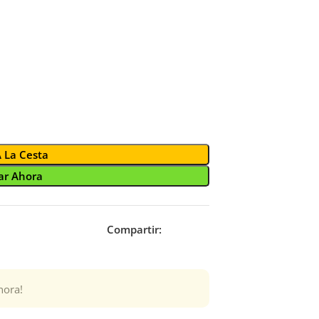
A La Cesta
r Ahora
Compartir:
hora!