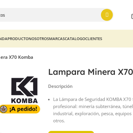
ENDA
PRODUCTO
NOSOTROS
MARCAS
CATALOGO
CLIENTES
nera X70 Komba
Lampara Minera X7
Descripción
La Lámpara de Seguridad KOMBA X70 fu
profesional: minería subterránea, túne
industrial, exploración, pesca, equipo
otros.