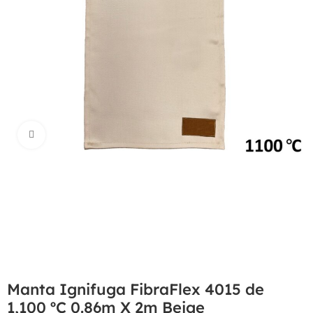
Haga Click para agrandar
Manta Ignifuga FibraFlex 4015 de
1,100 ºC 0.86m X 2m Beige