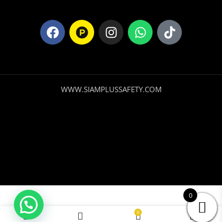
WWW.SIAMPLUSSAFETY.COM
0
Mascara de
Soldadura
0
Añadir A La Cest
Economico