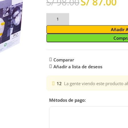
S/
87.00
S/
98.00
Añadir 
Compra
Comparar
Añadir a lista de deseos
12
La gente viendo este producto a
Métodos de pago: