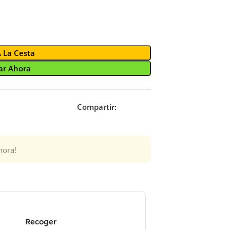
A La Cesta
r Ahora
Compartir:
hora!
Recoger