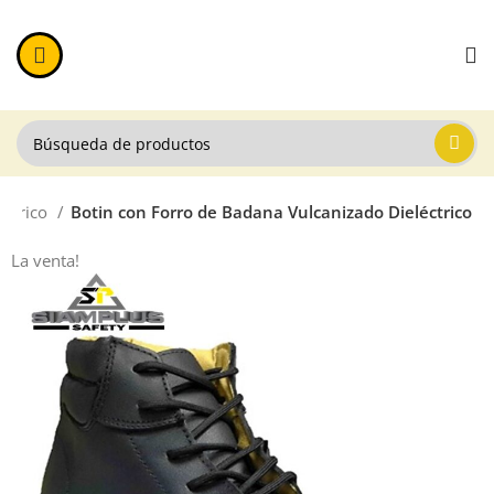
éctrico
Botin con Forro de Badana Vulcanizado Dieléctrico
La venta!