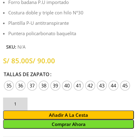
Forro badana P.U importado
Costura doble y triple con hilo N°30
Plantilla P-U antitranspirante
Puntera policarbonato baquelita
SKU:
N/A
S/
S/
TALLAS DE ZAPATO
35
36
37
38
39
40
41
42
43
44
45
Añadir A La Cesta
Comprar Ahora