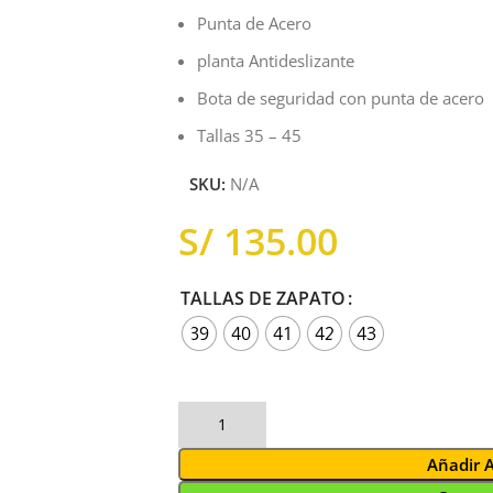
Punta de Acero
planta Antideslizante
Bota de seguridad con punta de acero
Tallas 35 – 45
SKU:
N/A
S/
TALLAS DE ZAPATO
39
40
41
42
43
Añadir 