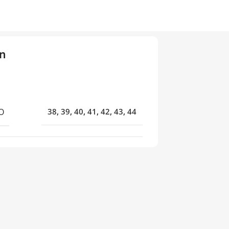
n
O
38
,
39
,
40
,
41
,
42
,
43
,
44