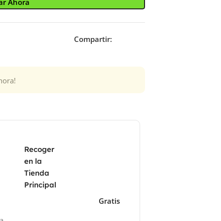
r Ahora
Compartir:
hora!
Recoger
en la
Tienda
Principal
Gratis
za