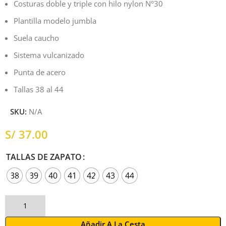
Costuras doble y triple con hilo nylon N°30
Plantilla modelo jumbla
Suela caucho
Sistema vulcanizado
Punta de acero
Tallas 38 al 44
SKU:
N/A
S/
TALLAS DE ZAPATO
38
39
40
41
42
43
44
Añadir A La Cesta