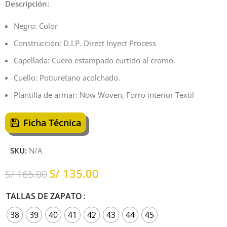
Descripción:
Negro: Color
Construcción: D.I.P. Direct Inyect Process
Capellada: Cuero estampado curtido al cromo.
Cuello: Potiuretano acolchado.
Plantilla de armar: Now Woven, Forro interior Textil
Ficha Técnica
SKU:
N/A
S/
135.00
S/
165.00
TALLAS DE ZAPATO
38
39
40
41
42
43
44
45