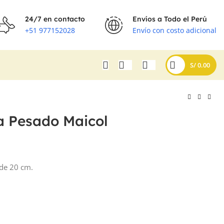
24/7 en contacto
Envíos a Todo el Perú
+51 977152028
Envío con costo adicional
S/
0.00
a Pesado Maicol
S/
S/
S/
S/
 de 20 cm.
.