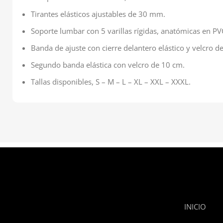
Tirantes elásticos ajustables de 30 mm.
Soporte lumbar con 5 varillas rígidas, anatómicas en PVC
Banda de ajuste con cierre delantero elástico y velcro d
Segundo banda elástica con velcro de 10 cm.
Tallas disponibles, S – M – L – XL – XXL – XXXL.
INICIO