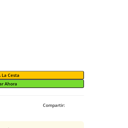
A La Cesta
r Ahora
Compartir: