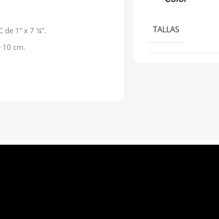
TALLAS
 de 1” x 7 ¼”.
e 10 cm.