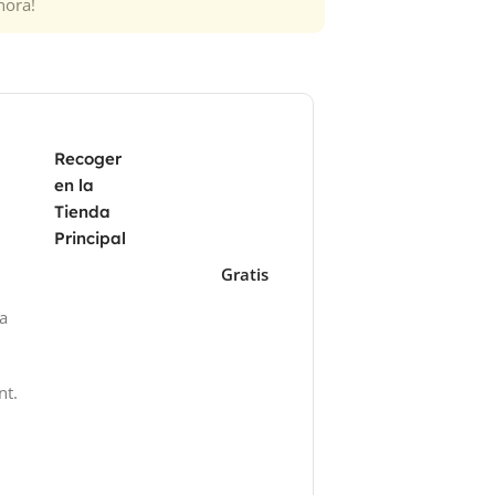
hora!
Recoger
en la
Tienda
Principal
Gratis
za
nt.