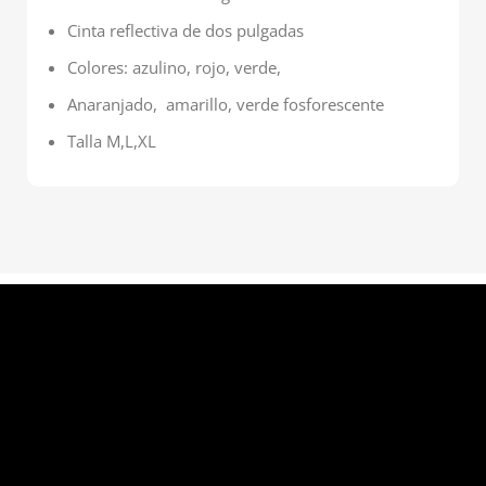
Cinta reflectiva de dos pulgadas
Colores: azulino, rojo, verde,
Anaranjado, amarillo, verde fosforescente
Talla M,L,XL