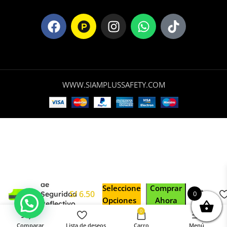
WWW.SIAMPLUSSAFETY.COM
Chaleco
de
Seleccione
Comprar
0
Seguridad
Opciones
Ahora
Reflectivo
0
Poliéster
Comparar
Lista de deseos
Carro
Menú