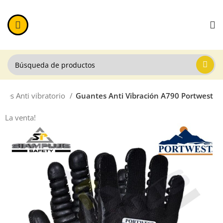
tes Anti vibratorio
Guantes Anti Vibración A790 Portwest
La venta!