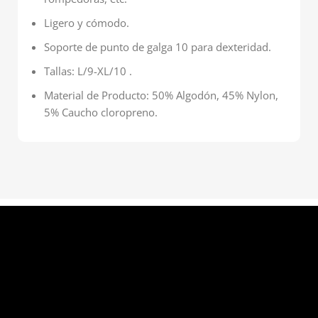
Ligero y cómodo.
Soporte de punto de galga 10 para dexteridad.
Tallas: L/9-XL/10 .
Material de Producto: 50% Algodón, 45% Nylon,
5% Caucho cloropreno.