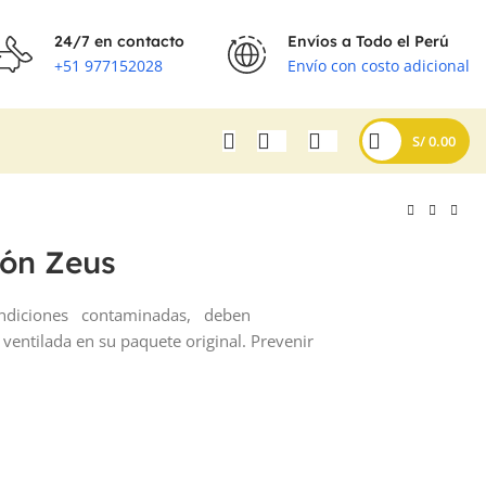
24/7 en contacto
Envíos a Todo el Perú
+51 977152028
Envío con costo adicional
S/
0.00
ión Zeus
ondiciones contaminadas, deben
S/
S/
ntilada en su paquete original. Prevenir
S/
S/