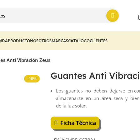
ENDA
PRODUCTO
NOSOTROS
MARCAS
CATALOGO
CLIENTES
es Anti Vibración Zeus
Guantes Anti Vibrac
-18%
Los guantes no deben dejarse en c
almacenarse en un área seca y bien ve
de la luz solar.
Ficha Técnica
SKU:
SMPF-GSZ321