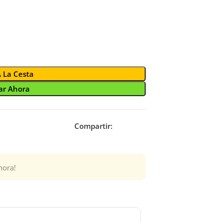
A La Cesta
r Ahora
Compartir:
hora!