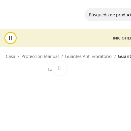
INICIO
TI
Casa
Protección Manual
Guantes Anti vibratorio
Guant
Haga Click para agrandar
La venta!