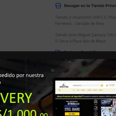
Recoger en la Tienda Princ
Tienda: Jr.Huarochiri 508 C.C. Pla
Ferretero - Cercado de lima
Tienda: Jirón Miguel Zamora 156 i
5 Cerca a Plaza dos de Mayo
Envíos a Domicilio
Los envíos a Domicilio son costo
Adicional depende del Lugar.
Realizamos Envíos a Nivel Naciona
Productos Seguros A tu C
Garantía de Seguridad