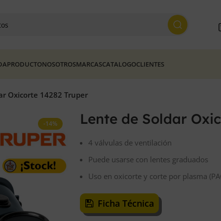
DA
PRODUCTO
NOSOTROS
MARCAS
CATALOGO
CLIENTES
ar Oxicorte 14282 Truper
Lente de Soldar Oxic
-14%
4 válvulas de ventilación
Puede usarse con lentes graduados
Uso en oxicorte y corte por plasma (PA
Ficha Técnica