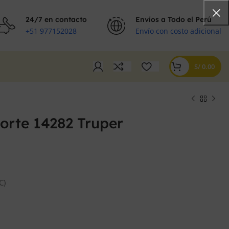
24/7 en contacto
Envíos a Todo el Perú
+51 977152028
Envío con costo adicional
S/
0.00
orte 14282 Truper
S/
S/
S/
S/
C)