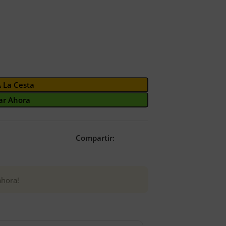
A La Cesta
r Ahora
Compartir:
ahora!