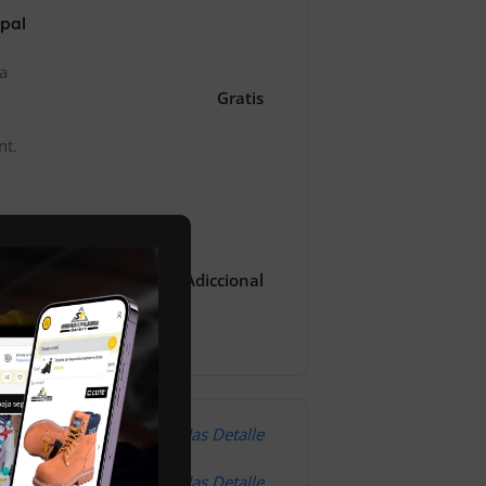
ipal
za
Gratis
nt.
1-2 Dias
Costo Adiccional
l
omodidad
Mas Detalle
Mas Detalle