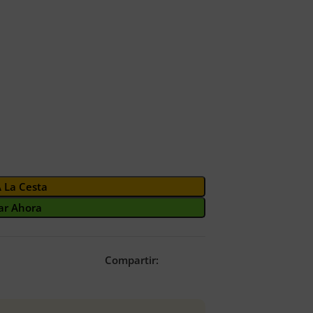
A La Cesta
r Ahora
Compartir: