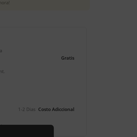
hora!
l
za
Gratis
nt.
1-2 Dias
Costo Adiccional
l