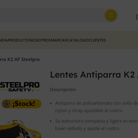
ENDA
PRODUCTO
NOSOTROS
MARCAS
CATALOGO
CLIENTES
rra K2 AF Steelpro
Lentes Antiparra K2 
Descripción:
Antiparra de policarbonato con sello d
nylon y strap ajustable al rostro.
Su estructura compacta y ligera es e
buen sellado y ajuste al rostro.