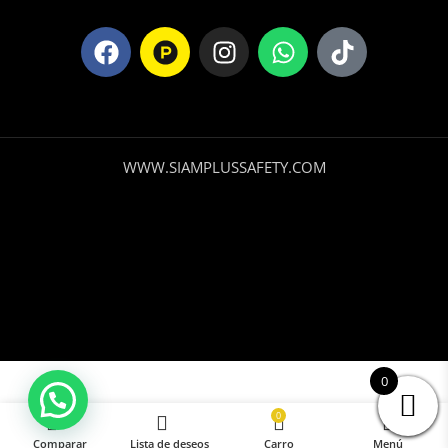
WWW.SIAMPLUSSAFETY.COM
0
Mascara de
Soldar para
0
Añadir A La Cest
Casco Blue
Comparar
Lista de deseos
Carro
Menú