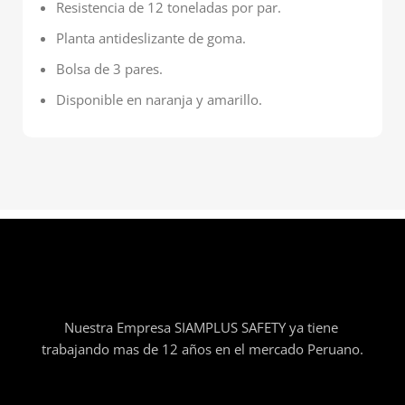
Resistencia de 12 toneladas por par.
Planta antideslizante de goma.
Bolsa de 3 pares.
Disponible en naranja y amarillo.
Nuestra Empresa SIAMPLUS SAFETY ya tiene
trabajando mas de 12 años en el mercado Peruano.