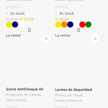
En stock
En stock
S/
85.00
S/
S/
95.00
La venta!
La venta!
Gorra AntiChoque Air
Lentes de Seguridad
Coltan Delta plus
Google Taal Deltaplus
Protección de Cabeza
,
Protección Visual
,
Gorra Jockey
Lentes Antiparra