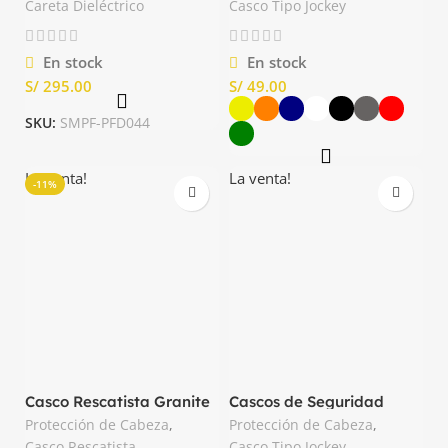
Careta Dieléctrico
Casco Tipo Jockey
En stock
En stock
S/
S/
SKU:
SMPF-PFD044
La venta!
La venta!
-11%
Casco Rescatista Granite
Cascos de Seguridad
Peak Delta plus
Quartz UP III Delta Plus
Protección de Cabeza
,
Protección de Cabeza
,
Casco Rescatista
Casco Tipo Jockey