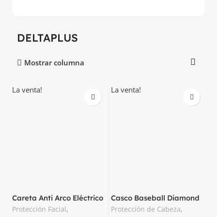
DELTAPLUS
Mostrar columna
La venta!
La venta!
Careta Anti Arco Eléctrico
Casco Baseball Diamond
Visor Flash Elvex
V Delta plus
Protección Facial
,
Protección de Cabeza
,