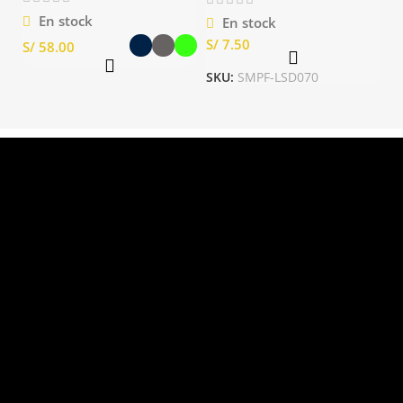
En stock
En stock
S/
S/
SKU:
SMPF-LSD070