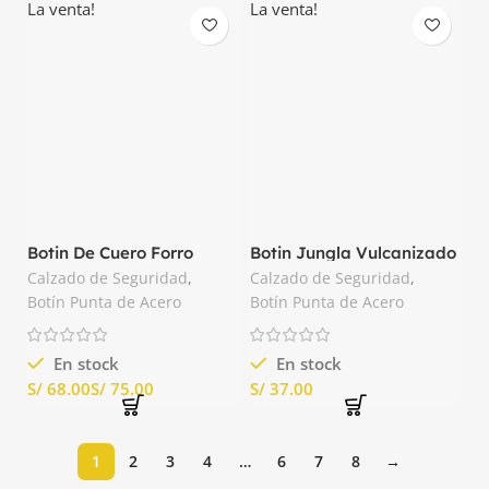
La venta!
La venta!
Botin De Cuero Forro
Botin Jungla Vulcanizado
Badana Con Refuerzo
Punta de Acero Nacional
Calzado de Seguridad
,
Calzado de Seguridad
,
Botín Punta de Acero
Botín Punta de Acero
En stock
En stock
S/
S/
S/
1
2
3
4
…
6
7
8
→