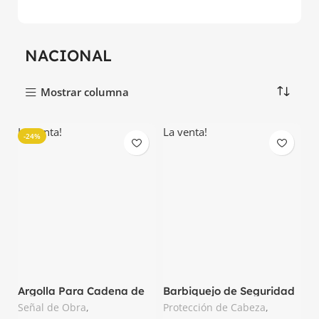
NACIONAL
Mostrar columna
La venta!
La venta!
-24%
Argolla Para Cadena de
Barbiquejo de Seguridad
PVC Paquete de 100und.
para Casco Nacional
Señal de Obra
,
Protección de Cabeza
,