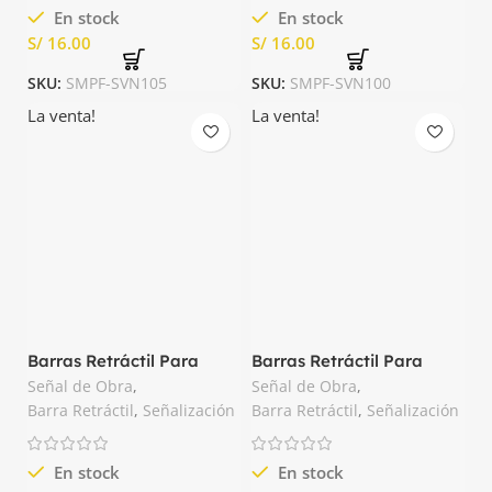
En stock
En stock
S/
S/
SKU:
SMPF-SVN105
SKU:
SMPF-SVN100
La venta!
La venta!
Barras Retráctil Para
Barras Retráctil Para
Conos Rojo y Blanco
Conos Rojo y Negro
Señal de Obra
,
Señal de Obra
,
Nacional
Nacional
Barra Retráctil
,
Señalización
Barra Retráctil
,
Señalización
En stock
En stock