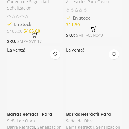
Cadena de Seguridad
,
Accesorios Para Casco
Señalización
En stock
En stock
S/
S/
65.00
S/
85.00
SKU:
SMPF-CSN049
SKU:
SMPF-SVI117
La venta!
La venta!
Barras Retráctil Para
Barras Retráctil Para
Conos Amarillo Nacional
Conos Azul Nacional
Señal de Obra
,
Señal de Obra
,
Barra Retráctil
,
Señalización
Barra Retráctil
,
Señalización