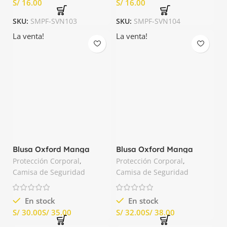
S/
S/
SKU:
SMPF-SVN103
SKU:
SMPF-SVN104
La venta!
La venta!
Blusa Oxford Manga
Blusa Oxford Manga
Corta Color Azul Italiano
Larga Color Azul Italiano
Protección Corporal
,
Protección Corporal
,
Camisa de Seguridad
Camisa de Seguridad
En stock
En stock
S/
S/
S/
S/