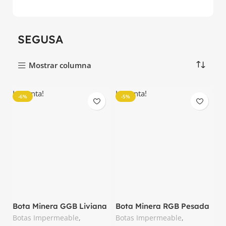
SEGUSA
Mostrar columna
La venta!
La venta!
-6%
-5%
Bota Minera GGB Liviana
Bota Minera RGB Pesada
Segusa
Segusa
Botas Impermeable
,
Botas Impermeable
,