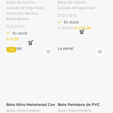
Botas de Caucho
,
Botas de Caucho
,
Calzado de Seguridad
,
Calzado de Seguridad
Protección Minero
,
Botas Minera
En stock
S/
245.00
S/
255.00
En stock
S/
La venta!
La venta!
-7%
Bota Nitro Metatarsal Con
Bota Petrolera de PVC
Punta Composite Segusa
Punta de Acero Segusa
Botas Impermeable
,
Botas Impermeable
,