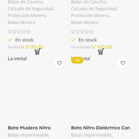
Botas de Caucho
,
Botas de Caucho
,
Calzado de Seguridad
,
Calzado de Seguridad
,
Protección Minero
,
Protección Minero
,
Botas Minera
Botas Minera
En stock
En stock
S/
85.00
S/
105.00
S/
90.00
S/
110.00
La venta!
La venta!
-4%
Bota Muslera Nitro
Bota Nitro Dieléctrico Con
Dieléctrico Segusa
Punta Composite Segusa
Botas Impermeable
,
Botas Impermeable
,