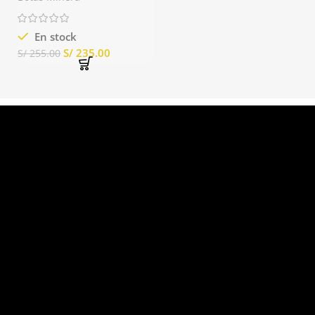
En stock
S/
235.00
S/
255.00