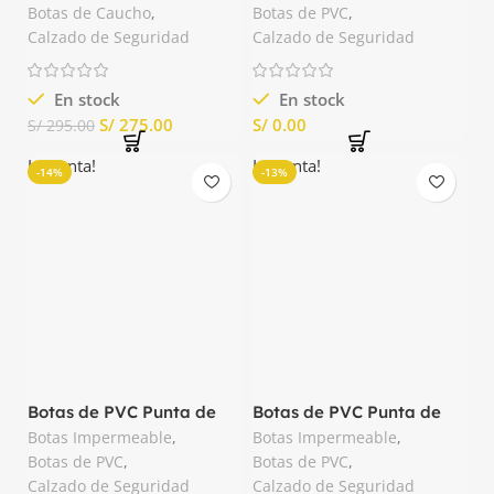
Botas de Caucho
,
Botas de PVC
,
Calzado de Seguridad
Calzado de Seguridad
En stock
En stock
S/
275.00
S/
S/
295.00
La venta!
La venta!
-14%
-13%
Botas de PVC Punta de
Botas de PVC Punta de
Acero Negro Segusa
Acero Químico Blanco
Botas Impermeable
,
Botas Impermeable
,
Segusa
Botas de PVC
,
Botas de PVC
,
Calzado de Seguridad
Calzado de Seguridad