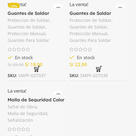
La venta!
La venta!
-28%
Guantes de Soldar
Guantes de Soldar
Tanque Hilo Kevlar
Tanque Premium
Proteccion de Soldar
,
Proteccion de Soldar
,
Guantes de Soldar
,
Guantes de Soldar
,
Protección Manual
,
Protección Manual
,
Guantes Para Soldar
Guantes Para Soldar
En stock
En stock
S/
18.00
S/
S/
25.00
SKU:
SMPF-GST037
SKU:
SMPF-GST038
La venta!
Malla de Seguridad Color
Anaranjado de 50yds
Señal de Obra
,
Tanque
Malla de Seguridad
,
Señalización