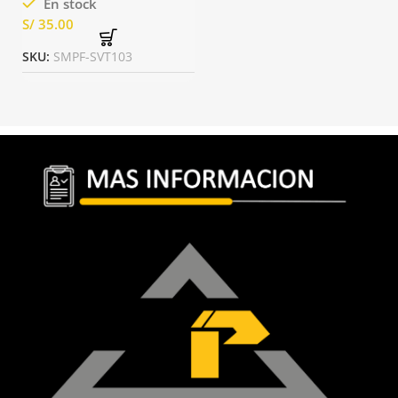
En stock
S/
SKU:
SMPF-SVT103