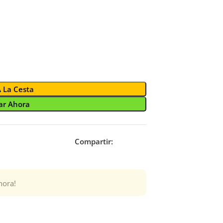
A La Cesta
r Ahora
Compartir:
hora!