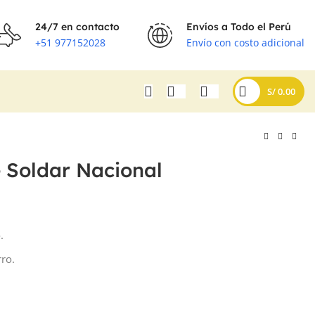
24/7 en contacto
Envíos a Todo el Perú
+51 977152028
Envío con costo adicional
S/
0.00
 Soldar Nacional
S/
S/
.
rro.