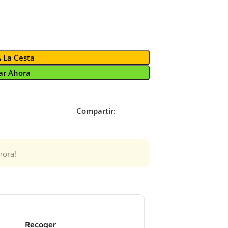
A La Cesta
r Ahora
Compartir:
hora!
Recoger