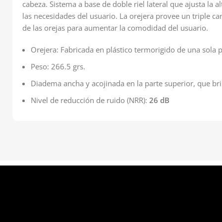
cabeza. Sistema a base de doble riel lateral que ajusta la 
las necesidades del usuario. La orejera provee un triple ca
de las orejas para aumentar la comodidad del usuario.
Orejera: Fabricada en plástico termorigido de una sola p
Peso: 266.5 grs.
Diadema ancha y acojinada en la parte superior, que br
Nivel de reducción de ruido (NRR):
26 dB