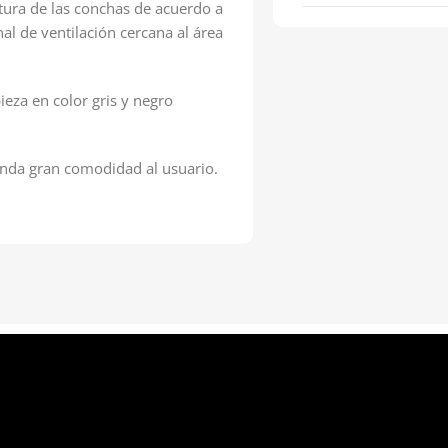
altura de las conchas de acuerdo a
nal de ventilación cercana al área
ieza en color gris y negro
inda gran comodidad al usuario.