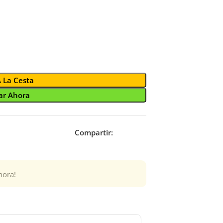
A La Cesta
r Ahora
Compartir:
hora!