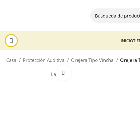
INICIO
TI
Casa
Protección Auditiva
Orejera Tipo Vincha
Orejera 
Haga Click para agrandar
La venta!