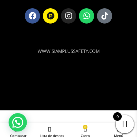
WWW.SIAMPLUSSAFETY.COM
Guantes
0
de Jebe
Seleccione
Comprar
Calibre
0
25 de
Opciones
Ahora
Comparar
Lista de deseos
Carro
Menú