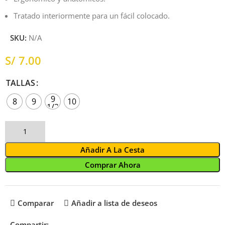
Tratado interiormente para un fácil colocado.
SKU:
N/A
S/
TALLAS
9
8
9
10
1/2
Añadir A La Cesta
Comprar Ahora
Comparar
Añadir a lista de deseos
Compartir: